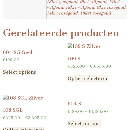
18krt geelgoud, 9krt witgoud, 14krt
witgoud, 18krt witgoud, 9krt roségoud,
14krt roségoud, 18krt roségoud
Gerelateerde producten
604 SG Geel
109 S
€
199.00
€
325.00
–
€
3,555.00
Select options
Opties selecteren
604 S
108 SGL
€
189.00
–
€
1,186.00
€
325.00
–
€
3,395.00
Select options
Opties selecteren