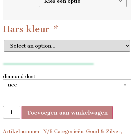
Hars kleur
*
diamond dust
Toevoegen aan winkelwagen
Artikelnummer:
N/B
Categorieën:
Goud & Zilver
,