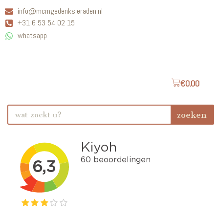
info@mcmgedenksieraden.nl
+31 6 53 54 02 15
whatsapp
€
0.00
zoeken