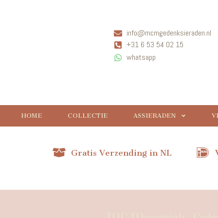
info@mcmgedenksieraden.nl
+31 6 53 54 02 15
whatsapp
HOME
COLLECTIE
ASSIERADEN
V
Gratis Verzending in NL
MC Memorials, Gedenk