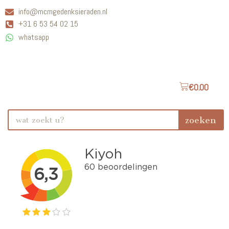
info@mcmgedenksieraden.nl
+31 6 53 54 02 15
whatsapp
€
0.00
zoeken