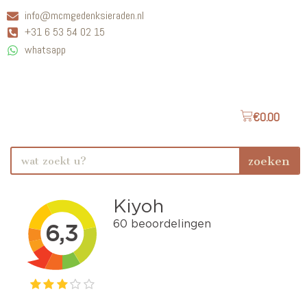
info@mcmgedenksieraden.nl
+31 6 53 54 02 15
whatsapp
€
0.00
zoeken