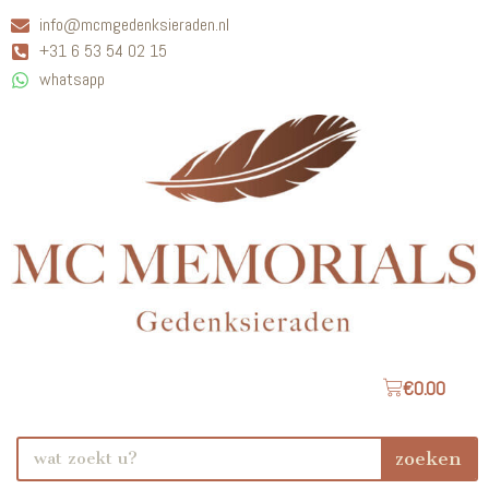
info@mcmgedenksieraden.nl
+31 6 53 54 02 15
whatsapp
€
0.00
zoeken