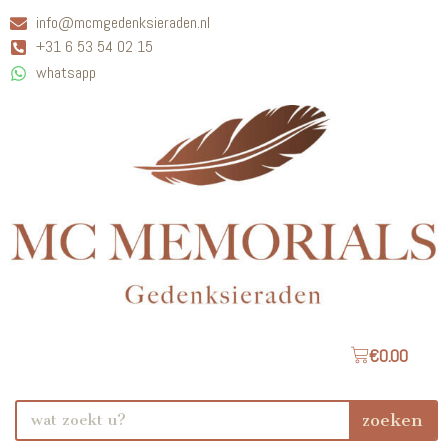
info@mcmgedenksieraden.nl
+31 6 53 54 02 15
whatsapp
€
0.00
zoeken