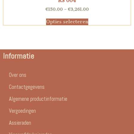
RS 004
€
150.00
–
€
3,261.00
Opties selecteren
Informatie
Over ons
Contactgegevens
Algemene productinformatie
Vergoedingen
Assieraden