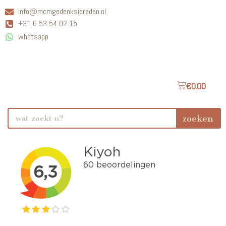
info@mcmgedenksieraden.nl
+31 6 53 54 02 15
whatsapp
€
0.00
zoeken