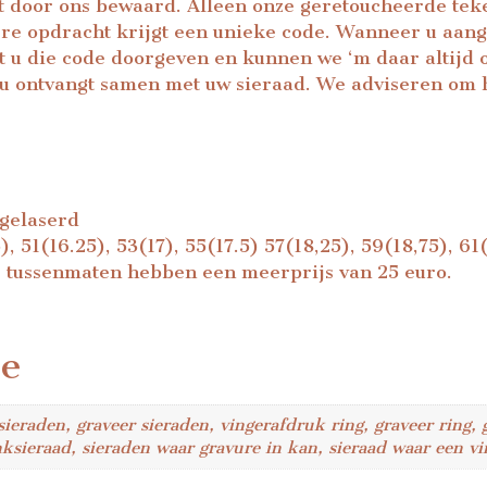
t door ons bewaard. Alleen onze geretoucheerde teke
re opdracht krijgt een unieke code. Wanneer u aange
 u die code doorgeven en kunnen we ‘m daar altijd o
e u ontvangt samen met uw sieraad. We adviseren om h
 gelaserd
), 51(16.25), 53(17), 55(17.5) 57(18,25), 59(18,75), 6
5) tussenmaten hebben een meerprijs van 25 euro.
ie
ieraden, graveer sieraden, vingerafdruk ring, graveer ring, 
nksieraad, sieraden waar gravure in kan, sieraad waar een v