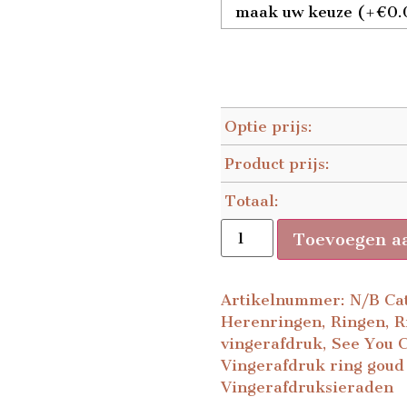
Optie prijs:
Product prijs:
Totaal:
Toevoegen a
Artikelnummer:
N/B
Ca
Herenringen
,
Ringen
,
R
vingerafdruk
,
See You C
Vingerafdruk ring goud 
Vingerafdruksieraden