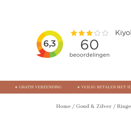
★ GRATIS VERZENDING
★ VEILIG BETALEN MET I
Home
/
Goud & Zilver
/
Ring