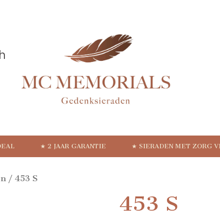
DEAL
★ 2 JAAR GARANTIE
★ SIERADEN MET ZORG 
en
/ 453 S
453 S