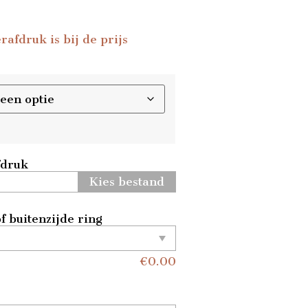
afdruk is bij de prijs
fdruk
Kies bestand
f buitenzijde ring
€
0.00