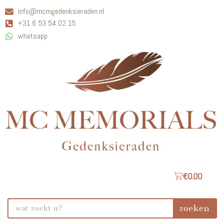
info@mcmgedenksieraden.nl
+31 6 53 54 02 15
whatsapp
€
0.00
zoeken