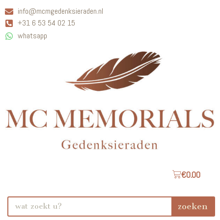
info@mcmgedenksieraden.nl
+31 6 53 54 02 15
whatsapp
€
0.00
zoeken