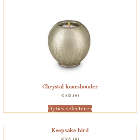
Chrystal kaarshouder
€
165.00
Opties selecteren
Keepsake bird
€
165.00