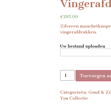
Vingeraf
€
295.00
Zilveren manchetknopen
vingerafdrukken.
Uw bestand uploaden
Toevoegen a
Categorieën:
Goud & Zi
You Collectie