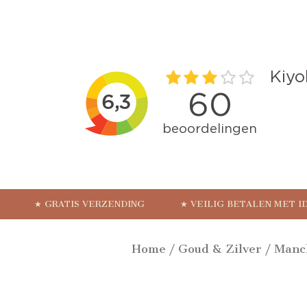
★ GRATIS VERZENDING
★ VEILIG BETALEN MET I
Home
/
Goud & Zilver
/
Manc