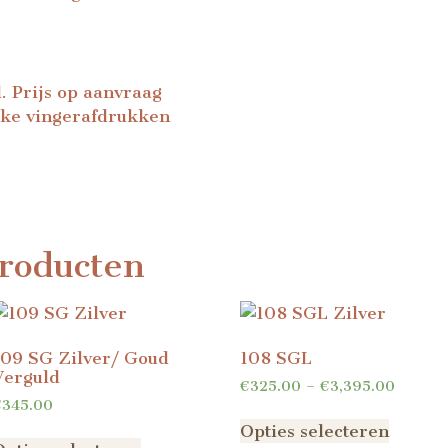
. Prijs op aanvraag
tieke vingerafdrukken
roducten
109 SG Zilver/ Goud
108 SGL
Verguld
€
325.00
–
€
3,395.00
€
345.00
Opties selecteren