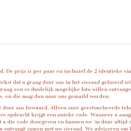
 De prijs is per paar en inclusief de 2 identieke v
 tekst dat u graag door ons in het sieraad gelaserd 
aag een zo duidelijk mogelijke foto willen ontvangen.
e, en die mag dan naar ons gemaild worden.
t door ons bewaard. Alleen onze geretoucheerde teke
re opdracht krijgt een unieke code. Wanneer u aange
 u die code doorgeven en kunnen we ‘m daar altijd o
e u ontvangt samen met uw sieraad. We adviseren om h