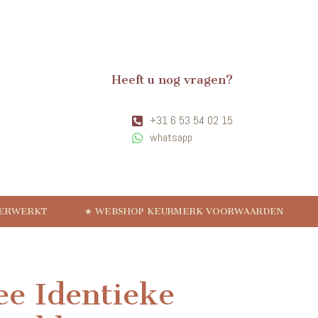
Heeft u nog vragen?
+31 6 53 54 02 15
whatsapp
VERWERKT
★ WEBSHOP KEURMERK VOORWAARDEN
e Identieke