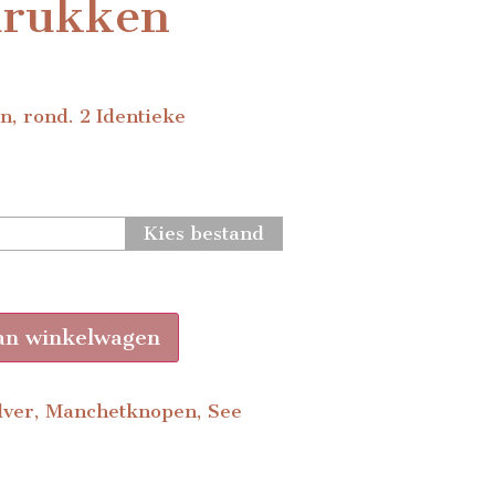
drukken
, rond. 2 Identieke
Kies bestand
an winkelwagen
lver
,
Manchetknopen
,
See