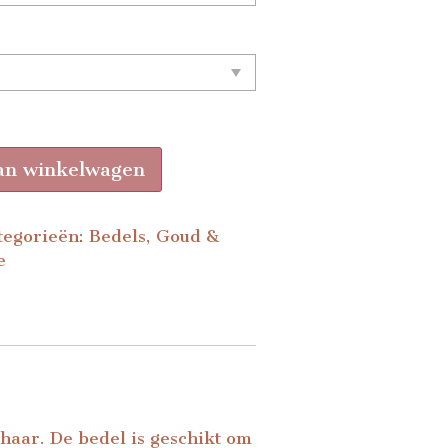
an winkelwagen
tegorieën:
Bedels
,
Goud &
e
haar. De bedel is geschikt om