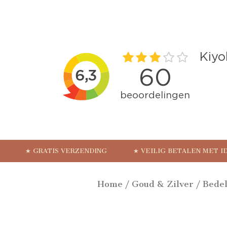
★ GRATIS VERZENDING
★ VEILIG BETALEN MET I
Home
/
Goud & Zilver
/
Bedel