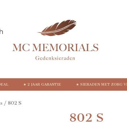
DEAL
★ 2 JAAR GARANTIE
★ SIERADEN MET ZORG 
s
/ 802 S
802 S