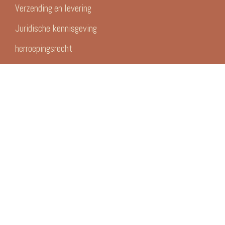
Verzending en levering
Juridische kennisgeving
herroepingsrecht