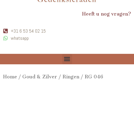
Heeft u nog vragen?
+31 6 53 54 02 15
whatsapp
Home
/
Goud & Zilver
/
Ringen
/ RG 046