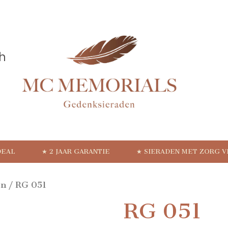
DEAL
★ 2 JAAR GARANTIE
★ SIERADEN MET ZORG 
en
/ RG 051
RG 051