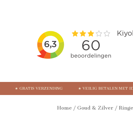
★ GRATIS VERZENDING
★ VEILIG BETALEN MET I
Home
/
Goud & Zilver
/
Ring