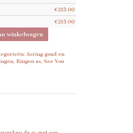
€
215.00
€
215.00
an winkelwagen
tegorieën:
Asring goud en
ingen
,
Ringen as
,
See You
erwerken de as met een