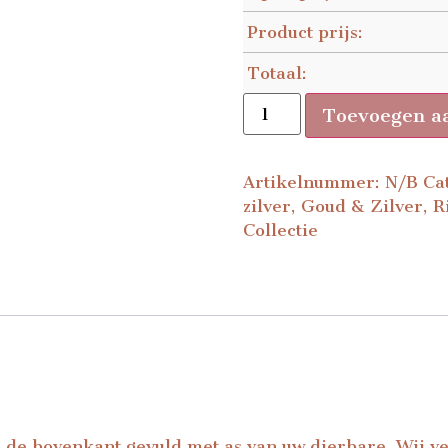
Product prijs:
Totaal:
Toevoegen a
Artikelnummer:
N/B
Ca
zilver
,
Goud & Zilver
,
R
Collectie
n de bovenkant gevuld met as van uw dierbare. Wij v