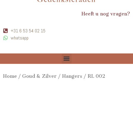
Heeft u nog vragen?
+31 6 53 54 02 15
whatsapp
Home
/
Goud & Zilver
/
Hangers
/ RL 002