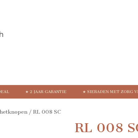
DEAL
★ 2 JAAR GARANTIE
★ SIERADEN MET ZORG 
hetknopen
/ RL 008 SC
RL 008 S