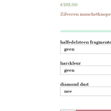
€
195.00
Zilveren manchetknope
halfedelsteen fragment
harskleur
diamond dust