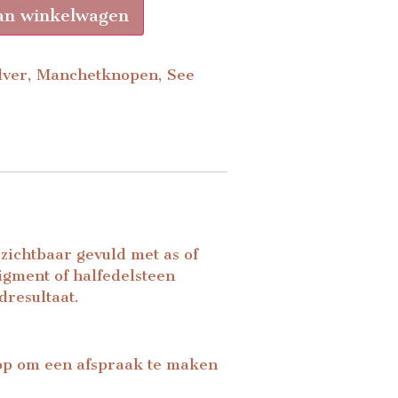
an winkelwagen
lver
,
Manchetknopen
,
See
ichtbaar gevuld met as of
pigment of
halfedelsteen
dresultaat.
 op om een afspraak te maken