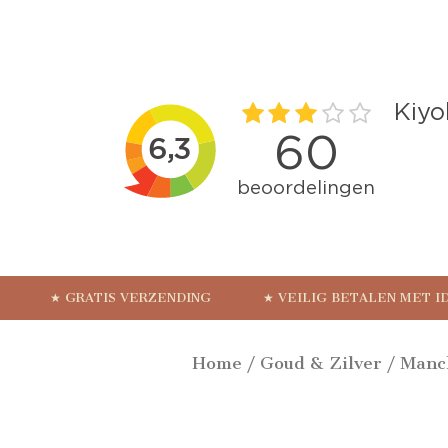
★ GRATIS VERZENDING
★ VEILIG BETALEN MET I
Home
/
Goud & Zilver
/
Manc