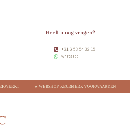
Heeft u nog vragen?
+31 6 53 54 02 15
whatsapp
VERWERKT
★ WEBSHOP KEURMERK VOORWAARDEN
C