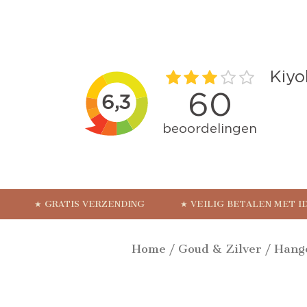
★ GRATIS VERZENDING
★ VEILIG BETALEN MET I
Home
/
Goud & Zilver
/
Hang