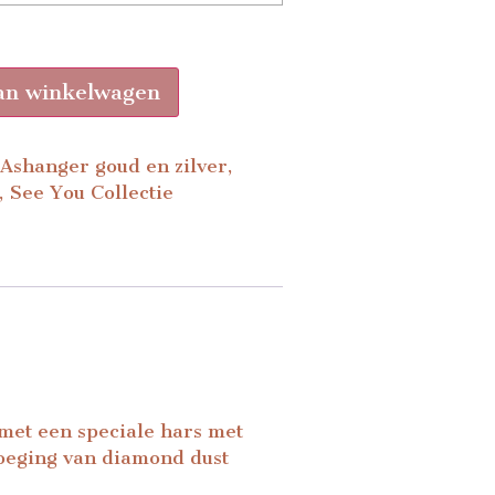
an winkelwagen
,
Ashanger goud en zilver
,
,
See You Collectie
met een speciale hars met
oeging van diamond dust