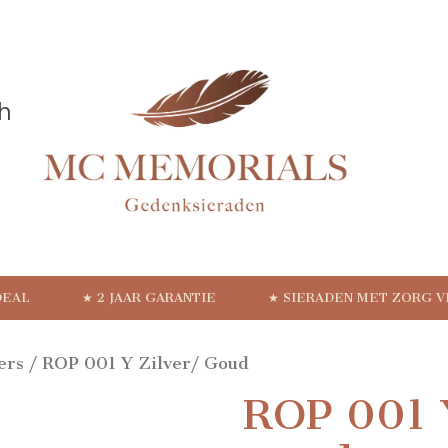
DEAL
★ 2 JAAR GARANTIE
★ SIERADEN MET ZORG 
ers
/ ROP 001 Y Zilver/ Goud
ROP 001 Y