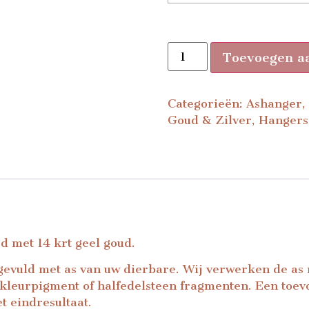
Toevoegen a
Categorieën:
Ashanger
Goud & Zilver
,
Hangers
 met 14 krt geel goud.
gevuld met as van uw dierbare. Wij verwerken de as 
 kleurpigment of
halfedelsteen fragmenten.
Een toev
t eindresultaat.