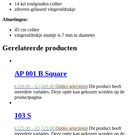
14 krt roségouden collier
zilveren gelaserd vingerafdrukje
Afmetingen:
45 cm collier
vingerafdrukje muntje is 7 mm in diameter
Gerelateerde producten
AP 001 B Square
€
169.00
–
€
2,049.00
Opties selecteren
Dit product heeft
meerdere variaties. Deze optie kan gekozen worden op de
productpagina
103 S
€
325.00
–
€
3,725.00
Opties selecteren
Dit product heeft
meerdere variaties. Deze optie kan gekozen worden op de