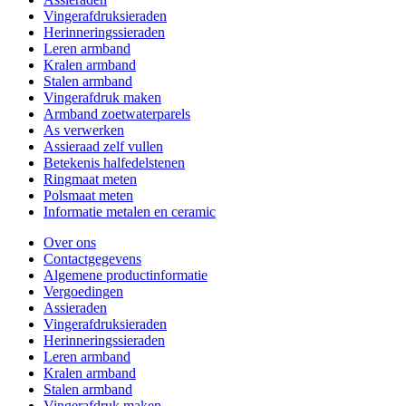
Vingerafdruksieraden
Herinneringssieraden
Leren armband
Kralen armband
Stalen armband
Vingerafdruk maken
Armband zoetwaterparels
As verwerken
Assieraad zelf vullen
Betekenis halfedelstenen
Ringmaat meten
Polsmaat meten
Informatie metalen en ceramic
Over ons
Contactgegevens
Algemene productinformatie
Vergoedingen
Assieraden
Vingerafdruksieraden
Herinneringssieraden
Leren armband
Kralen armband
Stalen armband
Vingerafdruk maken