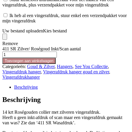
vingerafdruk, plus verzendpakket voor mijn vingerafdruk
Ik heb al een vingerafdruk, stuur enkel een verzendpakket voor
mijn vingerafdruk
Uw bestand uploaden
Kies bestand
Remove
411 SR Zilver/ Roségoud Inkt/Scan aantal
Toevoegen aan winkelwagen
Categorieën:
Goud & Zilver
,
Hangers
,
See You Collectie
,
Vingerafdruk hanger
,
Vingerafdruk hanger goud en zilver
,
Vingerafdrukhanger
Beschrijving
Beschrijving
14 krt Roségouden collier met zilveren vingerafdruk.
Heeft u geen inkt-afdruk of scan maar een vingerafdruk gemaakt
van was? Zie dan ‘411 SR Wasafdruk’.