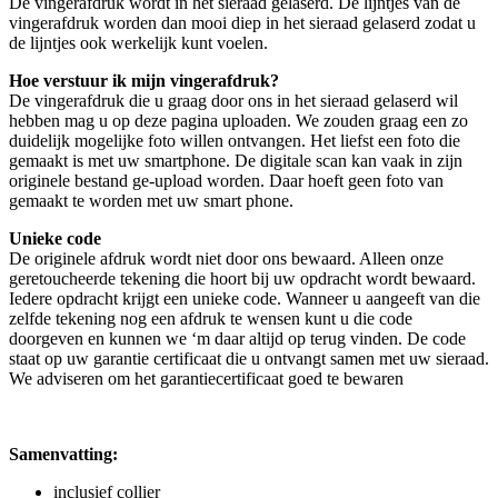
De vingerafdruk wordt in het sieraad gelaserd. De lijntjes van de
vingerafdruk worden dan mooi diep in het sieraad gelaserd zodat u
de lijntjes ook werkelijk kunt voelen.
Hoe verstuur ik mijn vingerafdruk?
De vingerafdruk die u graag door ons in het sieraad gelaserd wil
hebben mag u op deze pagina uploaden. We zouden graag een zo
duidelijk mogelijke foto willen ontvangen. Het liefst een foto die
gemaakt is met uw smartphone. De digitale scan kan vaak in zijn
originele bestand ge-upload worden. Daar hoeft geen foto van
gemaakt te worden met uw smart phone.
Unieke code
De originele afdruk wordt niet door ons bewaard. Alleen onze
geretoucheerde tekening die hoort bij uw opdracht wordt bewaard.
Iedere opdracht krijgt een unieke code. Wanneer u aangeeft van die
zelfde tekening nog een afdruk te wensen kunt u die code
doorgeven en kunnen we ‘m daar altijd op terug vinden. De code
staat op uw garantie certificaat die u ontvangt samen met uw sieraad.
We adviseren om het garantiecertificaat goed te bewaren
Samenvatting:
inclusief collier