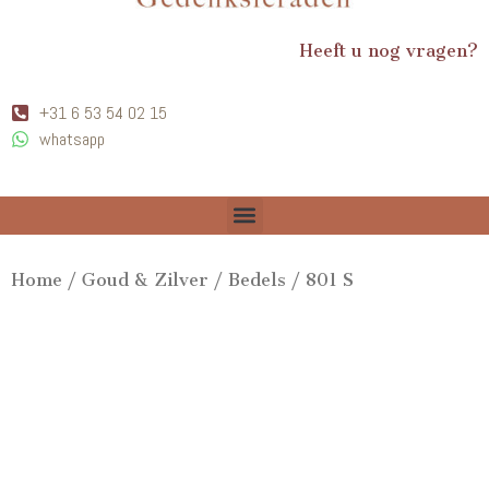
Heeft u nog vragen?
+31 6 53 54 02 15
whatsapp
Home
/
Goud & Zilver
/
Bedels
/ 801 S