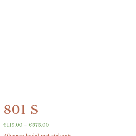
801 S
€
119.00
–
€
575.00
Zilveren bedel met zirkonia.