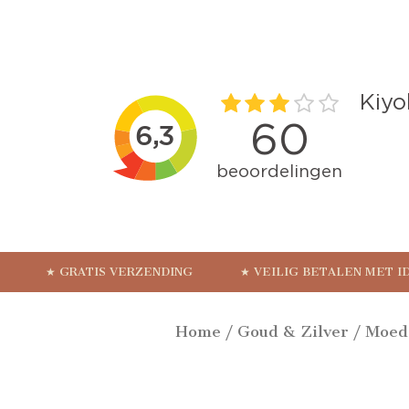
★ GRATIS VERZENDING
★ VEILIG BETALEN MET I
Home
/
Goud & Zilver
/
Moed