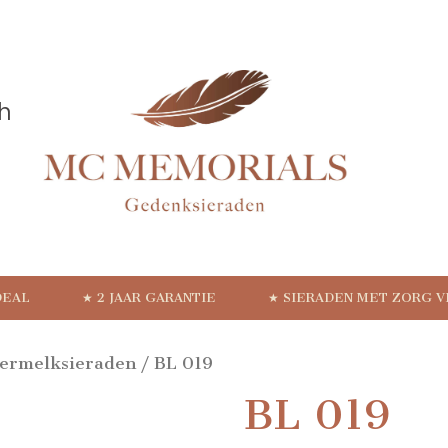
DEAL
★ 2 JAAR GARANTIE
★ SIERADEN MET ZORG 
ermelksieraden
/ BL 019
BL 019