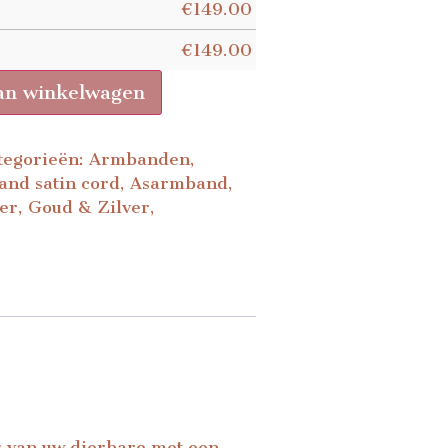
€
149.00
€
149.00
an winkelwagen
tegorieën:
Armbanden
,
and satin cord
,
Asarmband
,
er
,
Goud & Zilver
,
 van uw dierbare met een