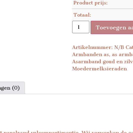
Product prijs:
Totaal:
Toevoegen a
Artikelnummer:
N/B
Ca
Armbanden as
,
as armb
Asarmband goud en zilv
Moedermelksieraden
ngen (0)
 parelrand vulcompartimentje. Wij verwerken de as