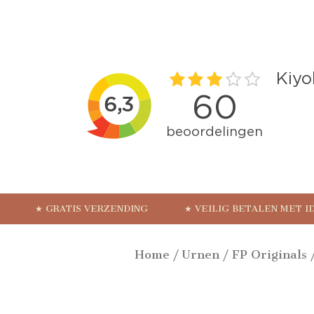
★ GRATIS VERZENDING
★ VEILIG BETALEN MET I
Home
/
Urnen
/
FP Originals
/