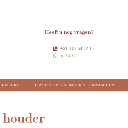
Heeft u nog vragen?
+31 6 53 54 02 15
whatsapp
VERWERKT
★ WEBSHOP KEURMERK VOORWAARDEN
 houder