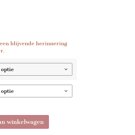
r een blijvende herinnering
r.
an winkelwagen