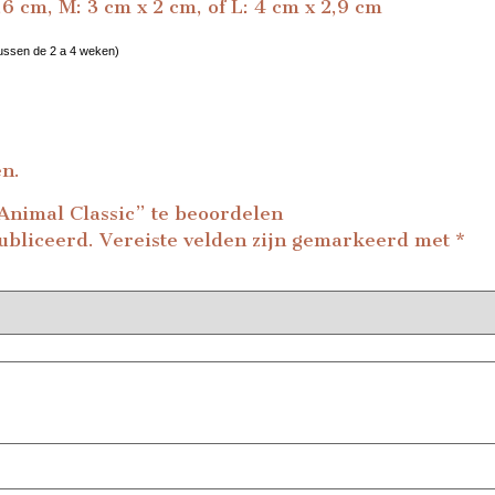
,6 cm, M: 3 cm x 2 cm, of L: 4 cm x 2,9 cm
tussen de 2 a 4 weken)
en.
Animal Classic” te beoordelen
ubliceerd.
Vereiste velden zijn gemarkeerd met
*