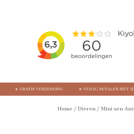
★ GRATIS VERZENDING
★ VEILIG BETALEN MET I
Home
/
Dieren
/ Mini urn Ani