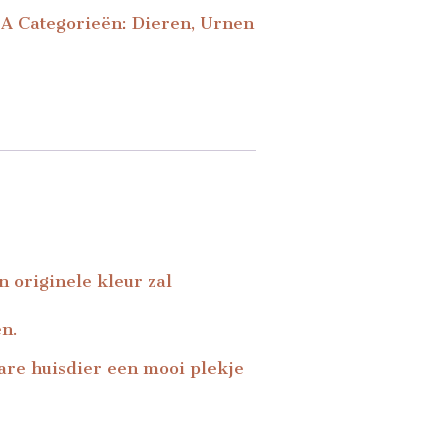
LA
Categorieën:
Dieren
,
Urnen
n originele kleur zal
en.
are huisdier een mooi plekje