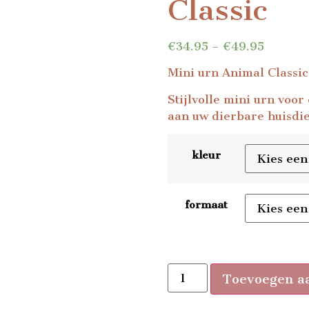
Classic
€
34.95
–
€
49.95
Mini urn Animal Classic
Stijlvolle mini urn voo
aan uw dierbare huisdie
kleur
formaat
Toevoegen a