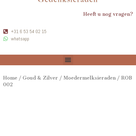
Heeft u nog vragen?
+31 6 53 54 02 15
whatsapp
Home
/
Goud & Zilver
/
Moedermelksieraden
/ ROB
002