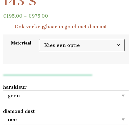
143 S
€
195.00
–
€
975.00
Ook verkrijgbaar in goud met diamant
Materiaal
harskleur
diamond dust