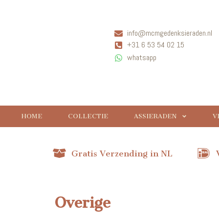
info@mcmgedenksieraden.nl
+31 6 53 54 02 15
whatsapp
HOME
COLLECTIE
ASSIERADEN
V
Gratis Verzending in NL
Overige