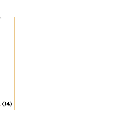
n
(14)