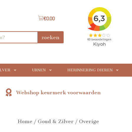
€
0.00
zoeken
ILVER
URNEN
HERINNERING DIEREN
Webshop keurmerk voorwaarden
Home
/
Goud & Zilver
/ Overige