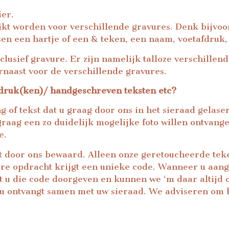
ier.
ikt worden voor verschillende gravures. Denk bijvoo
en een hartje of een & teken, een naam, voetafdruk,
xclusief gravure. Er zijn namelijk talloze verschille
naast voor de verschillende gravures.
fdruk(ken)/ handgeschreven teksten etc?
 of tekst dat u graag door ons in het sieraad gelas
aag een zo duidelijk mogelijke foto willen ontvangen.
e.
t door ons bewaard. Alleen onze geretoucheerde teke
re opdracht krijgt een unieke code. Wanneer u aange
 u die code doorgeven en kunnen we ‘m daar altijd o
e u ontvangt samen met uw sieraad. We adviseren om h