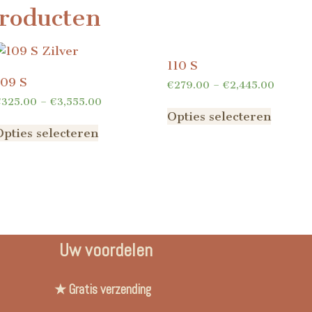
roducten
110 S
109 S
€
279.00
–
€
2,445.00
€
325.00
–
€
3,555.00
Opties selecteren
Opties selecteren
Uw voordelen
★ Gratis verzending