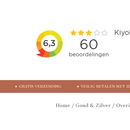
★ GRATIS VERZENDING
★ VEILIG BETALEN MET I
Home
/
Goud & Zilver
/
Over