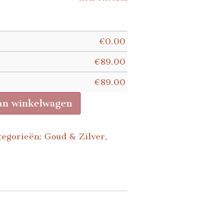
€
0.00
€
89.00
€
89.00
an winkelwagen
tegorieën:
Goud & Zilver
,