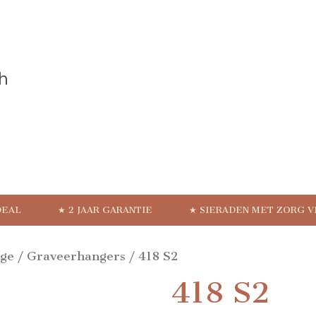
DEAL
★ 2 JAAR GARANTIE
★ SIERADEN MET ZORG 
ige
/
Graveerhangers
/ 418 S2
418 S2