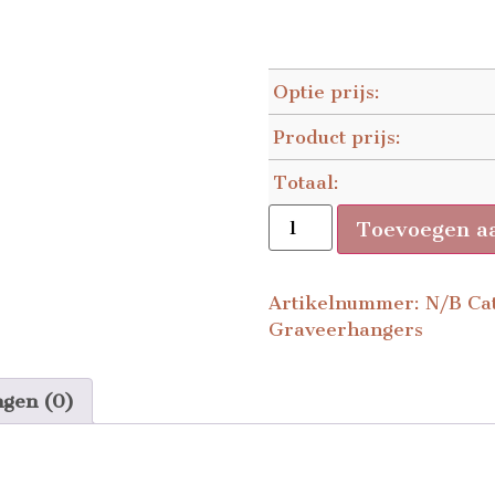
Optie prijs:
Product prijs:
Totaal:
Toevoegen a
Artikelnummer:
N/B
Ca
Graveerhangers
ngen (0)