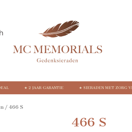
DEAL
★ 2 JAAR GARANTIE
★ SIERADEN MET ZORG 
en
/ 466 S
466 S