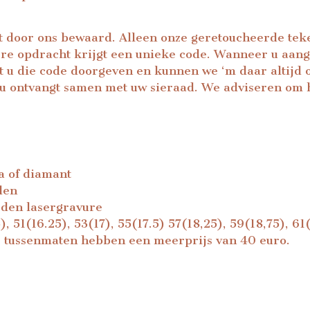
t door ons bewaard. Alleen onze geretoucheerde teke
re opdracht krijgt een unieke code. Wanneer u aange
 u die code doorgeven en kunnen we ‘m daar altijd o
e u ontvangt samen met uw sieraad. We adviseren om h
a of diamant
den
eden lasergravure
), 51(16.25), 53(17), 55(17.5) 57(18,25), 59(18,75), 6
5) tussenmaten hebben een meerprijs van 40 euro.