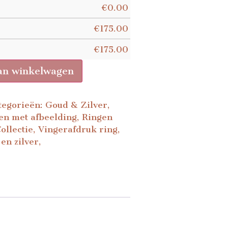
€
0.00
€
175.00
€
175.00
an winkelwagen
tegorieën:
Goud & Zilver
,
en met afbeelding
,
Ringen
ollectie
,
Vingerafdruk ring
,
en zilver
,