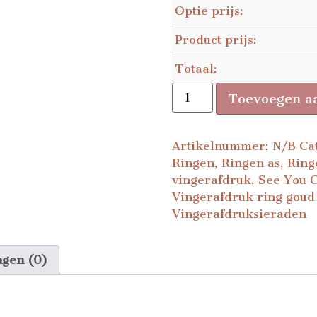
Optie prijs:
Product prijs:
Totaal:
Toevoegen a
Artikelnummer:
N/B
Ca
Ringen
,
Ringen as
,
Ring
vingerafdruk
,
See You C
Vingerafdruk ring goud 
Vingerafdruksieraden
ngen (0)