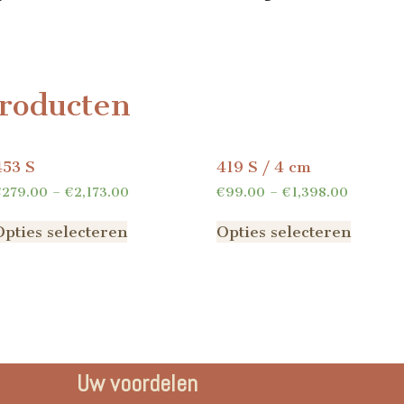
roducten
453 S
419 S / 4 cm
€
279.00
–
€
2,173.00
€
99.00
–
€
1,398.00
Opties selecteren
Opties selecteren
Uw voordelen