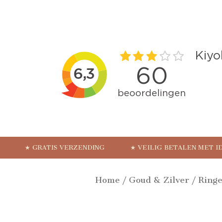
★ GRATIS VERZENDING
★ VEILIG BETALEN MET I
Home
/
Goud & Zilver
/
Ring