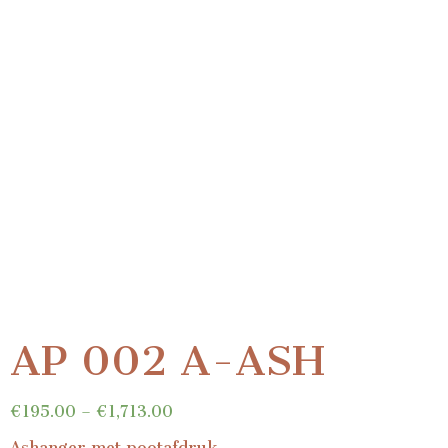
AP 002 A-ASH
€
195.00
–
€
1,713.00
Ashanger met pootafdruk