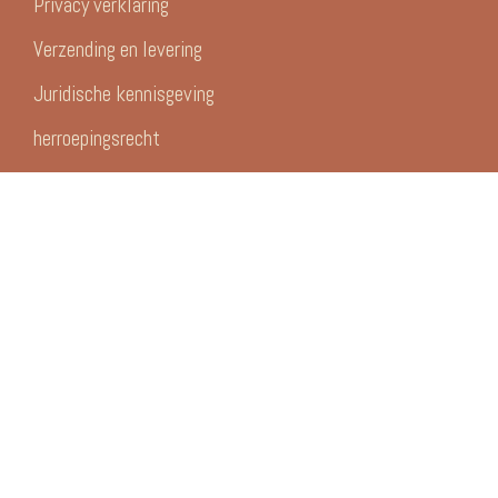
Privacy verklaring
Verzending en levering
Juridische kennisgeving
herroepingsrecht