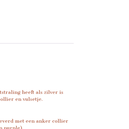
traling heeft als zilver is
llier en vulsetje.
leverd met een anker collier
n purple).