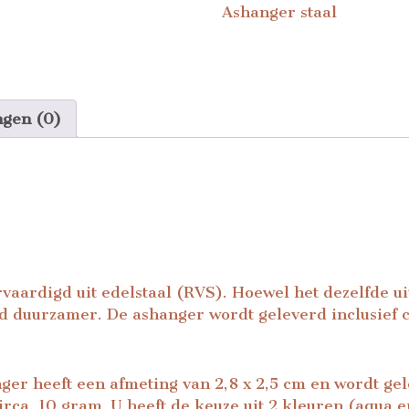
Ashanger staal
ngen (0)
vaardigd uit edelstaal (RVS). Hoewel het dezelfde uits
 duurzamer. De ashanger wordt geleverd inclusief co
ger heeft een afmeting van 2,8 x 2,5 cm en wordt ge
rca. 10 gram. U heeft de keuze uit 2 kleuren (aqua e