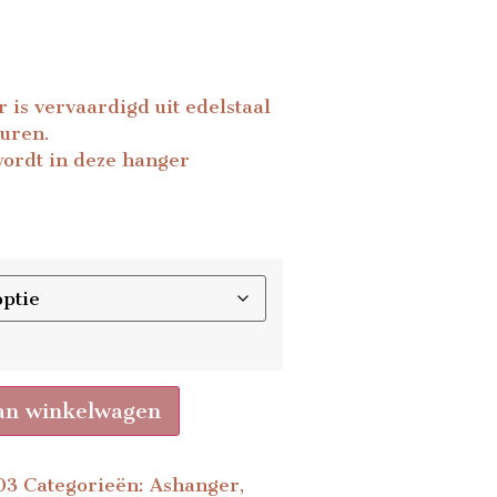
 is vervaardigd uit edelstaal
euren.
wordt in deze hanger
an winkelwagen
03
Categorieën:
Ashanger
,