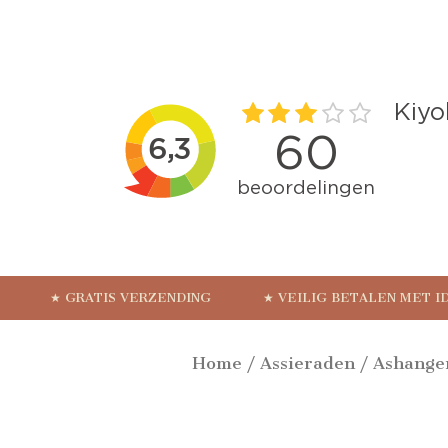
★ GRATIS VERZENDING
★ VEILIG BETALEN MET I
Home
/
Assieraden
/
Ashange