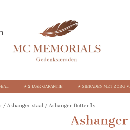
DEAL
★ 2 JAAR GARANTIE
★ SIERADEN MET ZORG 
r
/
Ashanger staal
/ Ashanger Butterfly
Ashanger 