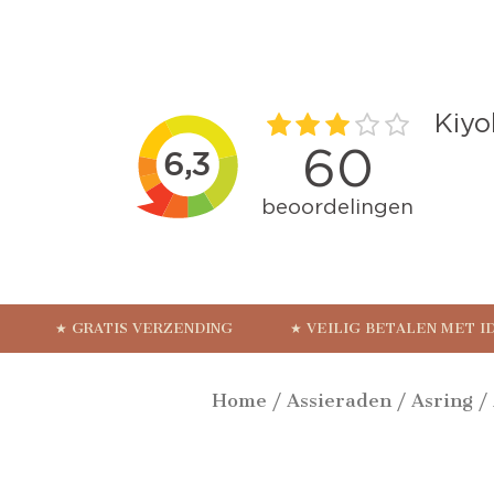
★ GRATIS VERZENDING
★ VEILIG BETALEN MET I
Home
/
Assieraden
/
Asring
/