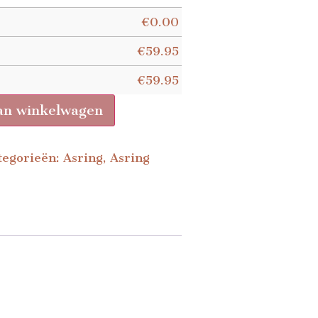
€
0.00
€
59.95
€
59.95
an winkelwagen
tegorieën:
Asring
,
Asring