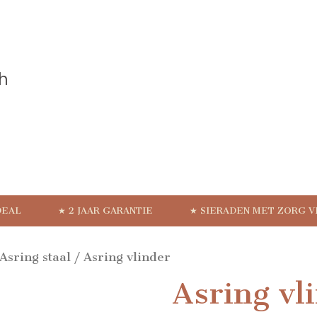
DEAL
★ 2 JAAR GARANTIE
★ SIERADEN MET ZORG 
Asring staal
/ Asring vlinder
Asring vl