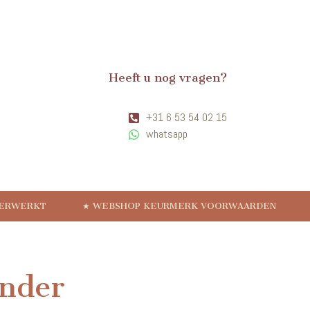
Heeft u nog vragen?
+31 6 53 54 02 15
whatsapp
VERWERKT
★ WEBSHOP KEURMERK VOORWAARDEN
inder