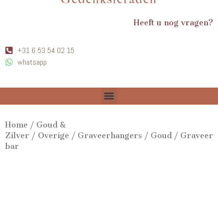
Heeft u nog vragen?
+31 6 53 54 02 15
whatsapp
Home
/
Goud &
Zilver
/
Overige
/
Graveerhangers
/
Goud
/ Graveer
bar