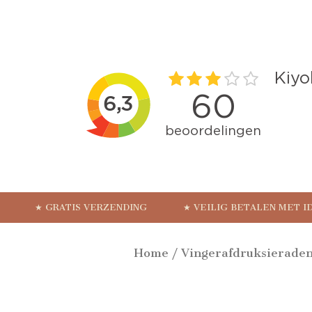
★ GRATIS VERZENDING
★ VEILIG BETALEN MET I
Home
/
Vingerafdruksierade