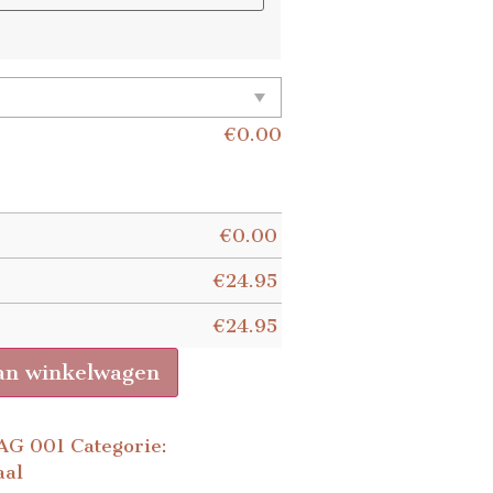
€
0.00
€
0.00
€
24.95
€
24.95
an winkelwagen
AG 001
Categorie:
aal