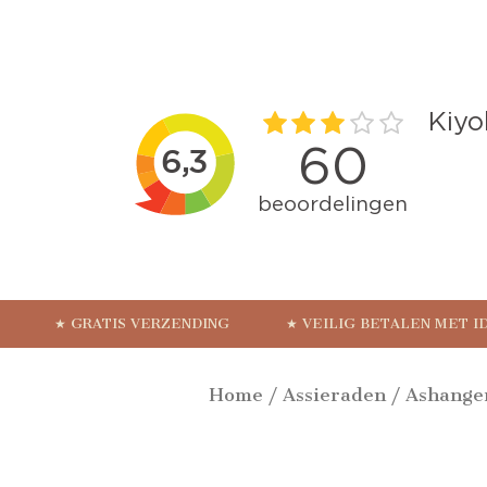
★ GRATIS VERZENDING
★ VEILIG BETALEN MET I
Home
/
Assieraden
/
Ashange