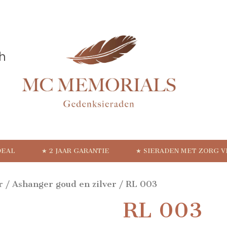
DEAL
★ 2 JAAR GARANTIE
★ SIERADEN MET ZORG 
r
/
Ashanger goud en zilver
/ RL 003
RL 003