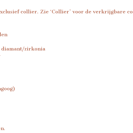
lusief collier. Zie ‘Collier’ voor de verkrijgbare col
den
 diamant/zirkonia
r
ngoog)
en.