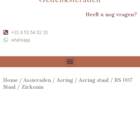
Heeft u nog vragen?
+31 6 53 54 02 15
whatsapp
Home
/
Assieraden
/
Asring
/
Asring staal
/ RS 007
Staal / Zirkonia