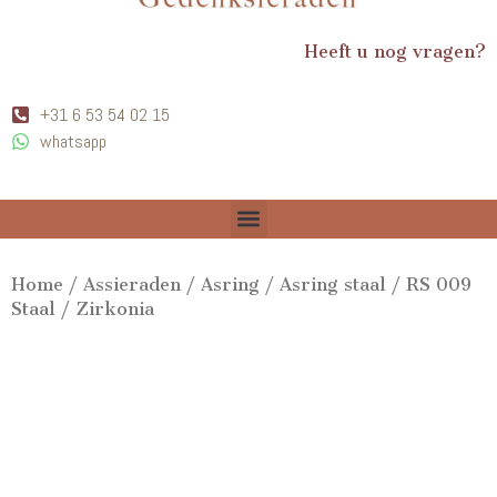
Heeft u nog vragen?
+31 6 53 54 02 15
whatsapp
Home
/
Assieraden
/
Asring
/
Asring staal
/ RS 009
Staal / Zirkonia