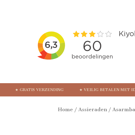
★ GRATIS VERZENDING
★ VEILIG BETALEN MET I
Home
/
Assieraden
/
Asarmb