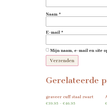
Naam
*
E-mail
*
Mijn naam, e-mail en site o
Gerelateerde p
graveer cuff staal zwart
€
39.95
–
€
46.95