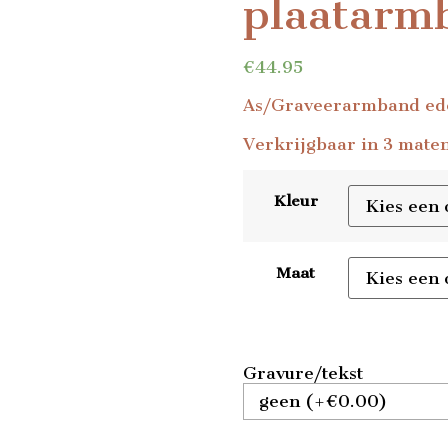
plaatarm
€
44.95
As/Graveerarmband ede
Verkrijgbaar in 3 maten
Kleur
Maat
Gravure/tekst