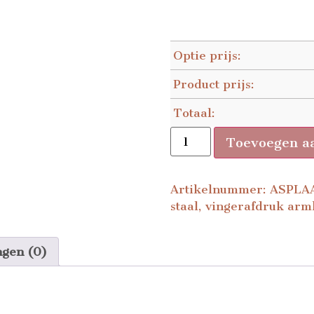
Optie prijs:
Product prijs:
Totaal:
Toevoegen a
Artikelnummer:
ASPLA
staal
,
vingerafdruk arm
ngen (0)