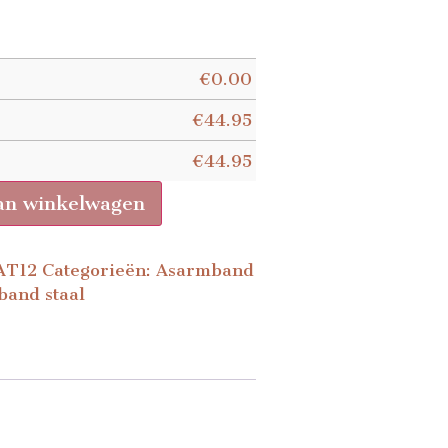
€
0.00
€
44.95
€
44.95
an winkelwagen
AT12
Categorieën:
Asarmband
band staal