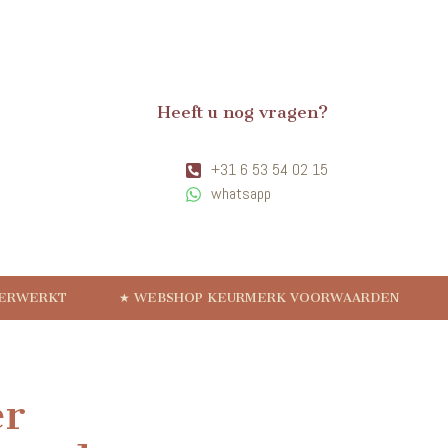
Heeft u nog vragen?
+31 6 53 54 02 15
whatsapp
VERWERKT
★ WEBSHOP KEURMERK VOORWAARDEN
er