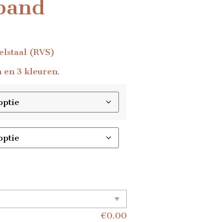
band
lstaal (RVS)
 en 3 kleuren.
€
0.00