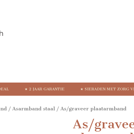
DEAL
★ 2 JAAR GARANTIE
★ SIERADEN MET ZORG 
and
/
Asarmband staal
/ As/graveer plaatarmband
As/grave