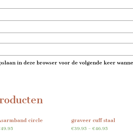
pslaan in deze browser voor de volgende keer wannee
roducten
Asarmband circle
graveer cuff staal
€
49.95
€
39.95
–
€
46.95