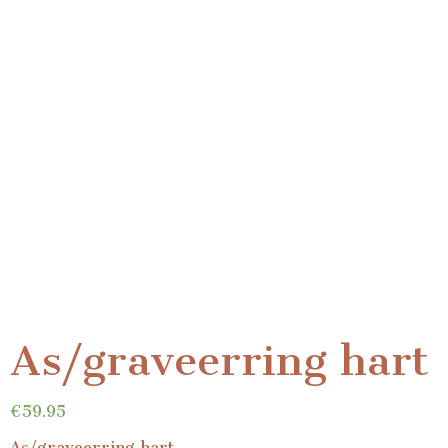
As/graveerring hart
€
59.95
As/graveerring hart