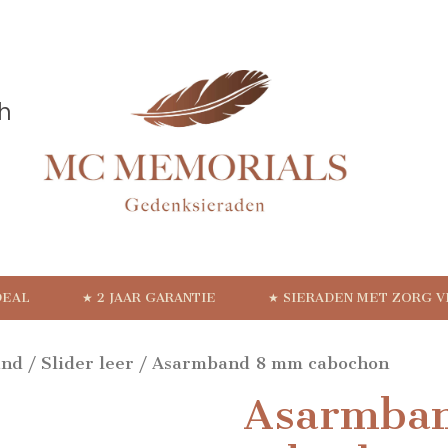
DEAL
★ 2 JAAR GARANTIE
★ SIERADEN MET ZORG 
and
/
Slider leer
/ Asarmband 8 mm cabochon
Asarmba