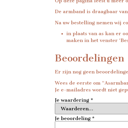
Op
deze pagina
leest u meer o
De armband is draagbaar van
Na uw bestelling nemen wij c
in plaats van as kan er o
maken in het venster ‘Bes
Beoordelingen
Er zijn nog geen beoordeling
Wees de eerste om “Asarmba
Je e-mailadres wordt niet gep
Je waardering
*
Je beoordeling
*