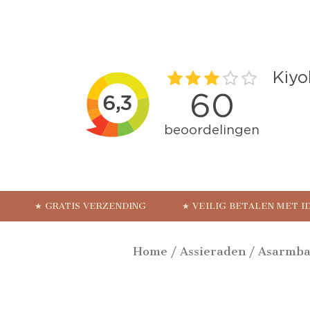
★ GRATIS VERZENDING
★ VEILIG BETALEN MET I
Home
/
Assieraden
/
Asarmb