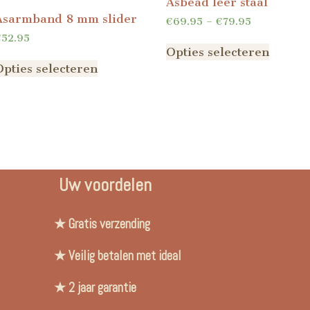
Asbead leer staal
Asarmband 8 mm slider
€
69.95
–
€
79.95
€
52.95
Opties selecteren
Opties selecteren
Uw voordelen
★ Gratis verzending
★ Veilig betalen met ideal
★ 2 jaar garantie