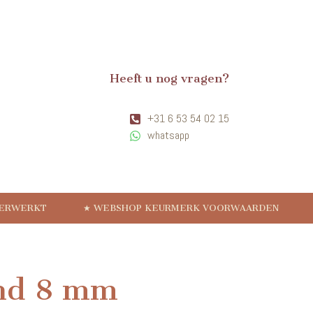
Heeft u nog vragen?
+31 6 53 54 02 15
whatsapp
VERWERKT
★ WEBSHOP KEURMERK VOORWAARDEN
nd 8 mm