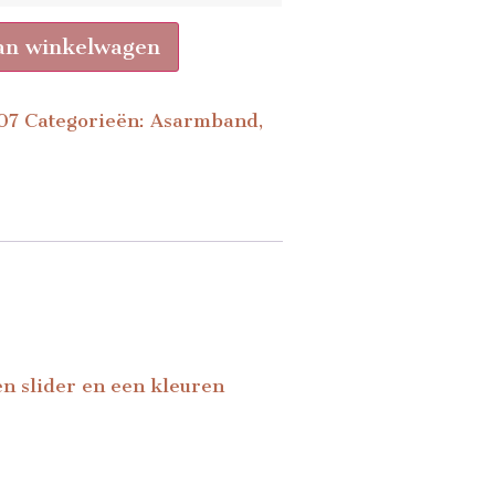
an winkelwagen
07
Categorieën:
Asarmband
,
en slider en een kleuren