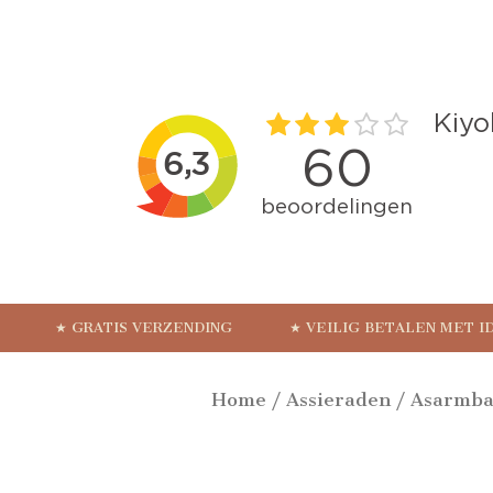
★ GRATIS VERZENDING
★ VEILIG BETALEN MET I
Home
/
Assieraden
/
Asarmb