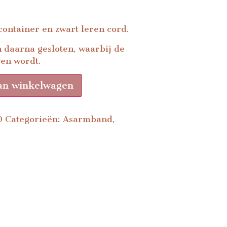
ontainer en zwart leren cord.
 daarna gesloten, waarbij de
gen wordt.
an winkelwagen
0
Categorieën:
Asarmband
,