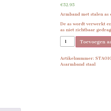
€
52.95
Armband met stalen as c
De as wordt verwerkt en
as niet zichtbaar gedra
Toevoegen a
Artikelnummer:
STA01
Asarmband staal