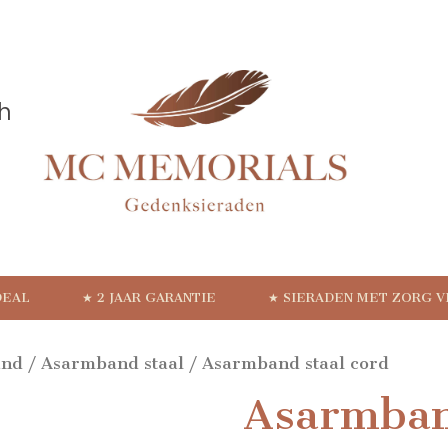
DEAL
★ 2 JAAR GARANTIE
★ SIERADEN MET ZORG 
and
/
Asarmband staal
/ Asarmband staal cord
Asarmban