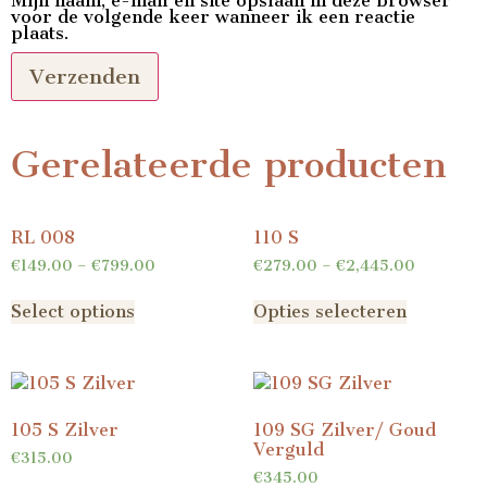
Mijn naam, e-mail en site opslaan in deze browser
voor de volgende keer wanneer ik een reactie
plaats.
Gerelateerde producten
RL 008
110 S
€
149.00
–
€
799.00
€
279.00
–
€
2,445.00
Select options
Opties selecteren
105 S Zilver
109 SG Zilver/ Goud
Verguld
€
315.00
€
345.00