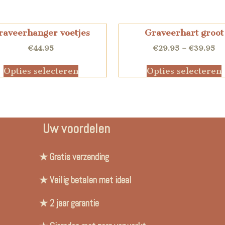
raveerhanger voetjes
Graveerhart groot
€
44.95
€
29.95
–
€
39.95
Opties selecteren
Opties selecteren
Uw voordelen
★ Gratis verzending
★ Veilig betalen met ideal
★ 2 jaar garantie