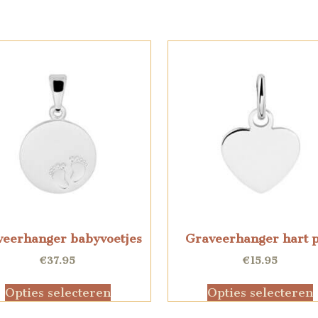
veerhanger babyvoetjes
Graveerhanger hart p
€
37.95
€
15.95
Opties selecteren
Opties selecteren