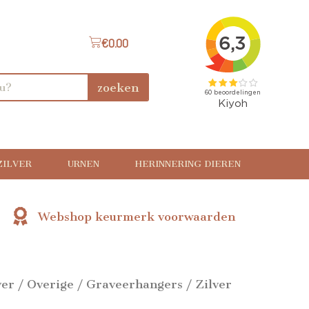
€
0.00
zoeken
ZILVER
URNEN
HERINNERING DIEREN
Webshop keurmerk voorwaarden
ver
/
Overige
/
Graveerhangers
/ Zilver