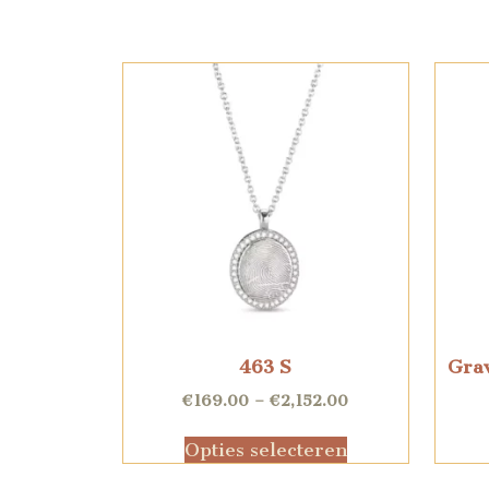
463 S
Gra
€
169.00
–
€
2,152.00
Opties selecteren