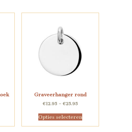
hoek
Graveerhanger rond
€
12.95
–
€
25.95
Opties selecteren