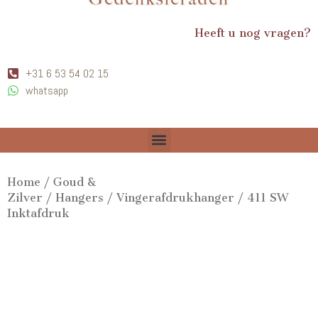
Heeft u nog vragen?
+31 6 53 54 02 15
whatsapp
Home
/
Goud &
Zilver
/
Hangers
/
Vingerafdrukhanger
/ 411 SW
Inktafdruk