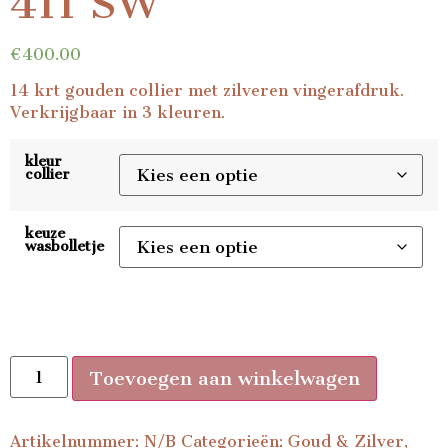
411 SW
€
400.00
14 krt gouden collier met zilveren vingerafdruk.
Verkrijgbaar in 3 kleuren.
kleur
collier
keuze
wasbolletje
Toevoegen aan winkelwagen
Artikelnummer:
N/B
Categorieën:
Goud & Zilver
,