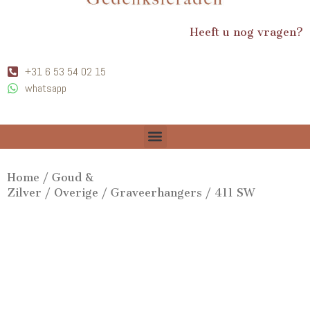
Heeft u nog vragen?
+31 6 53 54 02 15
whatsapp
Home
/
Goud &
Zilver
/
Overige
/
Graveerhangers
/ 411 SW