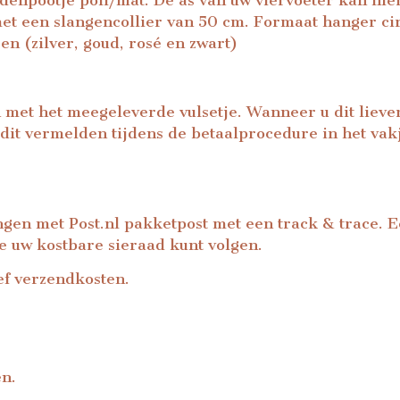
denpootje poli/mat. De as van uw viervoeter kan hi
t een slangencollier van 50 cm. Formaat hanger cir
ren (zilver, goud, rosé en zwart)
 met het meegeleverde vulsetje. Wanneer u dit liever n
 dit vermelden tijdens de betaalprocedure in het vakj
ingen met Post.nl pakketpost met een track & trace. 
de uw kostbare sieraad kunt volgen.
ef verzendkosten.
en.