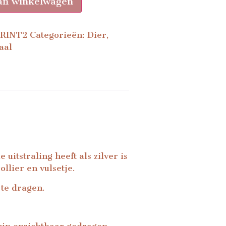
an winkelwagen
RINT2
Categorieën:
Dier
,
aal
itstraling heeft als zilver is
llier en vulsetje.
 te dragen.