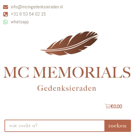
info@mcmgedenksieraden.nl
+31 6 53 54 02 15
whatsapp
€
0.00
zoeken