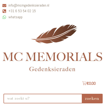
info@mcmgedenksieraden.nl
+31 6 53 54 02 15
whatsapp
€
0.00
zoeken